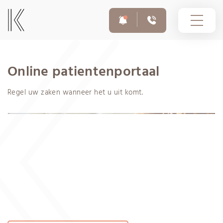
Online patientenportaal
10-03-2026
Regel uw zaken wanneer het u uit komt.
Voor afspraken en vragen
Op dit moment zijn er phishingmails in omloop uit naam
020 308 6055
van Infomedics met als onderwerp ‘Openstaande
vordering – Infomedics’. In deze e-mails wordt gevraagd
om binnen enkele dagen een openstaande rekening te
betalen.
Spoednummer buiten openingstijden
020 308 6755