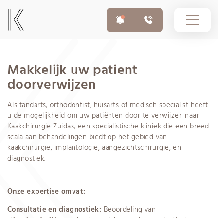
Makkelijk uw patient
doorverwijzen
10-03-2026
Voor afspraken en vragen
Op dit moment zijn er phishingmails in omloop uit naam
020 308 6055
Als tandarts, orthodontist, huisarts of medisch specialist heeft
van Infomedics met als onderwerp ‘Openstaande
u de mogelijkheid om uw patiënten door te verwijzen naar
vordering – Infomedics’. In deze e-mails wordt gevraagd
om binnen enkele dagen een openstaande rekening te
Kaakchirurgie Zuidas, een specialistische kliniek die een breed
betalen.
Spoednummer buiten openingstijden
scala aan behandelingen biedt op het gebied van
020 308 6755
kaakchirurgie, implantologie, aangezichtschirurgie, en
diagnostiek.
Onze expertise omvat:
Consultatie en diagnostiek:
Beoordeling van