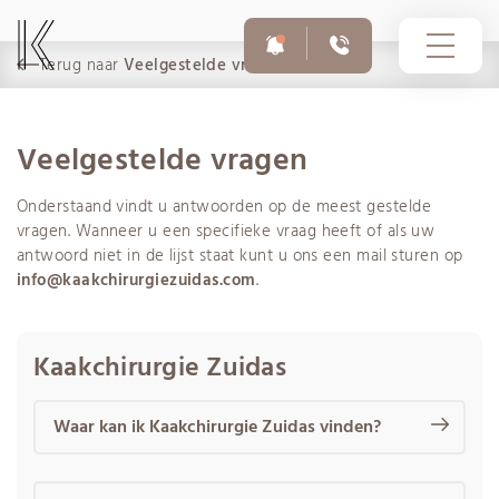
Terug naar
Veelgestelde vragen
Veelgestelde vragen
10-03-2026
Onderstaand vindt u antwoorden op de meest gestelde
Voor afspraken en vragen
Op dit moment zijn er phishingmails in omloop uit naam
020 308 6055
vragen. Wanneer u een specifieke vraag heeft of als uw
van Infomedics met als onderwerp ‘Openstaande
antwoord niet in de lijst staat kunt u ons een mail sturen op
vordering – Infomedics’. In deze e-mails wordt gevraagd
info@kaakchirurgiezuidas.com
.
om binnen enkele dagen een openstaande rekening te
betalen.
Spoednummer buiten openingstijden
020 308 6755
Kaakchirurgie Zuidas
Waar kan ik Kaakchirurgie Zuidas vinden?