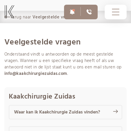
Terug naar
Veelgestelde vragen
Veelgestelde vragen
10-03-2026
Onderstaand vindt u antwoorden op de meest gestelde
Voor afspraken en vragen
Op dit moment zijn er phishingmails in omloop uit naam
020 308 6055
vragen. Wanneer u een specifieke vraag heeft of als uw
van Infomedics met als onderwerp ‘Openstaande
antwoord niet in de lijst staat kunt u ons een mail sturen op
vordering – Infomedics’. In deze e-mails wordt gevraagd
info@kaakchirurgiezuidas.com
.
om binnen enkele dagen een openstaande rekening te
betalen.
Spoednummer buiten openingstijden
020 308 6755
Kaakchirurgie Zuidas
Waar kan ik Kaakchirurgie Zuidas vinden?