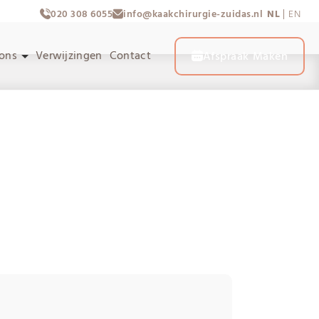
020 308 6055
info@kaakchirurgie-zuidas.nl
NL
EN
 ons
Verwijzingen
Contact
Afspraak Maken
nten
 CT-Scan
ten
 – Infomedics’. In deze e-mails wordt