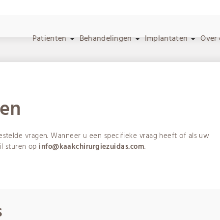
Patienten
Behandelingen
Implantaten
Over
Chirurgische verwijdering gebitseleme
Vervaardigen van een Conebeam
Vrijleggen gebitselemen
gen
stelde vragen. Wanneer u een specifieke vraag heeft of als uw
il sturen op
info@kaakchirurgiezuidas.com
.
p uit naam van Infomedics met als onderwerp ‘Openstaande vordering
ande rekening te betalen.
s