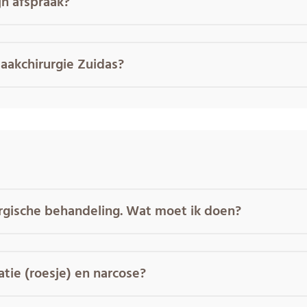
jn afspraak?
akchirurgie Zuidas?
urgische behandeling. Wat moet ik doen?
tie (roesje) en narcose?