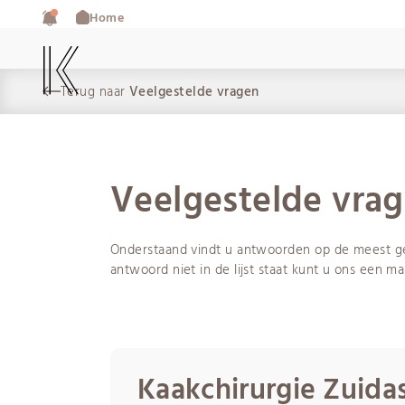
Home
Terug naar
Veelgestelde vragen
Veelgestelde vra
Onderstaand vindt u antwoorden op de meest ge
10-03-2026
Voor afspraken en vragen
antwoord niet in de lijst staat kunt u ons een ma
Op dit moment zijn er phishingmails in omloo
020 308 6055
gevraagd om binnen enkele dagen een opensta
Spoednummer buiten openingstijden
020 308 6755
Kaakchirurgie Zuida