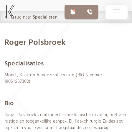
Terug naar
Specialisten
Roger Polsbroek
10-03-2026
Voor afspraken en vragen
Op dit moment zijn er phishingmails in omloop uit naam
020 308 6055
Specialisaties
van Infomedics met als onderwerp ‘Openstaande
vordering – Infomedics’. In deze e-mails wordt gevraagd
Mond-, Kaak en Aangezichtschirurg (BIG Nummer
om binnen enkele dagen een openstaande rekening te
betalen.
19051667302)
Spoednummer buiten openingstijden
020 308 6755
Bio
Roger Polsbroek combineert ruime klinische ervaring met een
rustige en toegankelijke aanpak. Bij Kaakchirurgie Zuidas zet
hij zich in voor kwalitatief hoogstaande zorg, waarbij